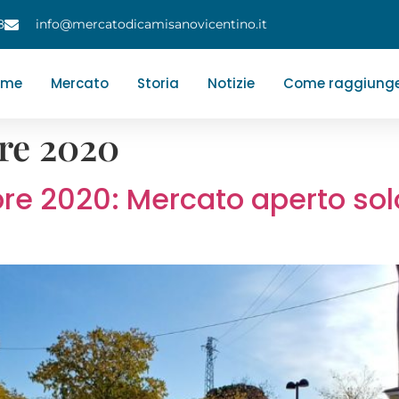
8
info@mercatodicamisanovicentino.it
ome
Mercato
Storia
Notizie
Come raggiunge
re 2020
 2020: Mercato aperto solo 